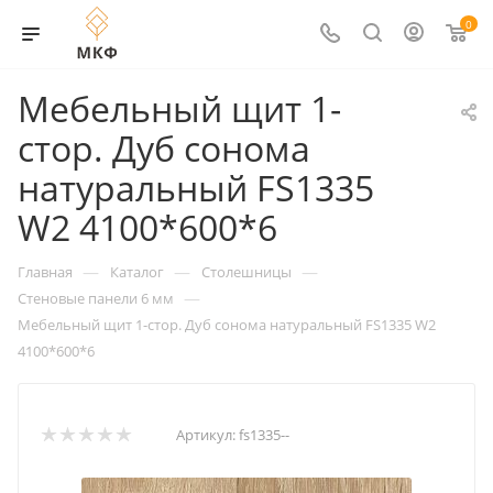
0
Мебельный щит 1-
стор. Дуб сонома
натуральный FS1335
W2 4100*600*6
—
—
—
Главная
Каталог
Столешницы
—
Стеновые панели 6 мм
Мебельный щит 1-стор. Дуб сонома натуральный FS1335 W2
4100*600*6
Артикул:
fs1335--