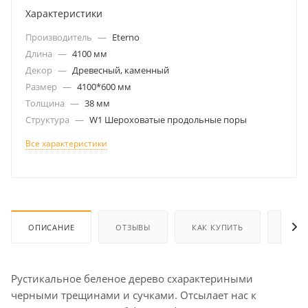
Характеристики
Производитель
—
Eterno
Длина
—
4100 мм
Декор
—
Древесный, каменный
Размер
—
4100*600 мм
Толщина
—
38 мм
Структура
—
W1 Шероховатые продольные поры
Все характеристики
ОПИСАНИЕ
ОТЗЫВЫ
КАК КУПИТЬ
ОПЛА
Рустикальное беленое дерево схарактериными
черными трещинами и сучками. Отсылает нас к