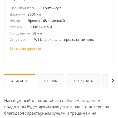
Производитель
—
Form&Style
Длина
—
3000 мм
Декор
—
Древесный, каменный
Размер
—
3000*1200 мм
Толщина
—
38 мм
Структура
—
W1 Шероховатые продольные поры
Все характеристики
ОПИСАНИЕ
ОТЗЫВЫ
КАК КУПИТЬ
ОПЛА
Насыщенный оттенок табака с тёплым янтарным
поддотном будет ярким аакцентом вашего интерьера
благодаря характерным сучьям и трещинам на