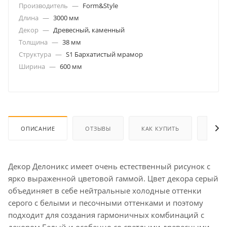
Производитель
—
Form&Style
Длина
—
3000 мм
Декор
—
Древесный, каменный
Толщина
—
38 мм
Структура
—
S1 Бархатистый мрамор
Ширина
—
600 мм
ОПИСАНИЕ
ОТЗЫВЫ
КАК КУПИТЬ
ОПЛА
Декор Делоникс имеет очень естественный рисунок с
ярко выраженной цветовой гаммой. Цвет декора серый
объединяет в себе нейтральные холодные оттенки
серого с белыми и песочными оттенками и поэтому
подходит для создания гармоничных комбинаций с