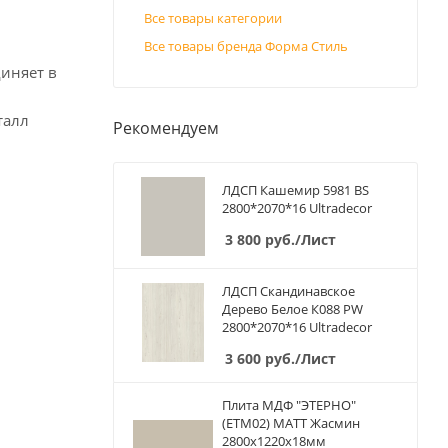
Все товары категории
Все товары бренда Форма Стиль
иняет в
талл
Рекомендуем
ЛДСП Кашемир 5981 BS
2800*2070*16 Ultradecor
3 800
руб.
/Лист
ЛДСП Скандинавское
Дерево Белое К088 PW
2800*2070*16 Ultradecor
3 600
руб.
/Лист
Плита МДФ "ЭТЕРНО"
(ETM02) МАТТ Жасмин
2800х1220х18мм