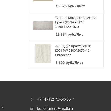
15 326
руб.
/Лист
"Этерно Компакт" СТАРТ-2
Прата (KSNA - 3124)
3050х1320х4мм
25 584
руб.
/Лист
ЛДСП Дуб Крафт Белый
К001 PW 2800*2070*16
Ultradecor
3 600
руб.
/Лист
+7 (4712) 73-50-55
аты
kurskfanera@mail.ru