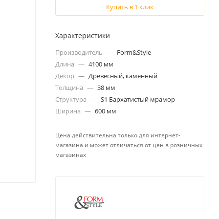
Купить в 1 клик
Характеристики
Производитель
—
Form&Style
Длина
—
4100 мм
Декор
—
Древесный, каменный
Толщина
—
38 мм
Структура
—
S1 Бархатистый мрамор
Ширина
—
600 мм
Цена действительна только для интернет-
магазина и может отличаться от цен в розничных
магазинах