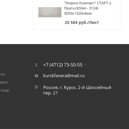
"Этерно Компакт" СТАРТ-2
Прата (KSNA - 3124)
3050х1320х4мм
25 584
руб.
/Лист
+7 (4712) 73-50-55
аты
kurskfanera@mail.ru
авки
Россия, г. Курск, 2-й Шоссейный
товар
пер. 21