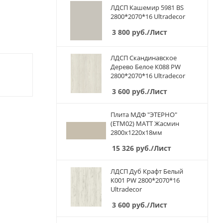
ЛДСП Кашемир 5981 BS
2800*2070*16 Ultradecor
3 800
руб.
/Лист
ЛДСП Скандинавское
Дерево Белое К088 PW
2800*2070*16 Ultradecor
3 600
руб.
/Лист
Плита МДФ "ЭТЕРНО"
(ETM02) МАТТ Жасмин
2800х1220х18мм
15 326
руб.
/Лист
ЛДСП Дуб Крафт Белый
К001 PW 2800*2070*16
Ultradecor
3 600
руб.
/Лист