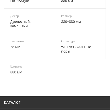
Form&Style
880 мм
Декор
Размер
Древесный,
880*880 мм
каменный
Толщина
Структура
38 мм
W6 Рустикальные
поры
Ширина
880 мм
КАТАЛОГ