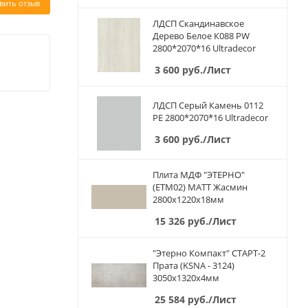
вить отзыв
ЛДСП Скандинавское
Дерево Белое К088 PW
2800*2070*16 Ultradecor
3 600
руб.
/Лист
ЛДСП Серый Камень 0112
PE 2800*2070*16 Ultradecor
3 600
руб.
/Лист
Плита МДФ "ЭТЕРНО"
(ETM02) МАТТ Жасмин
2800х1220х18мм
15 326
руб.
/Лист
"Этерно Компакт" СТАРТ-2
Прата (KSNA - 3124)
3050х1320х4мм
25 584
руб.
/Лист