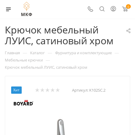
0
Крючок мебельный
ЛУИС, сатиновый хром
—
—
—
Главная
Каталог
Фурнитура и комплектующие
—
Мебельные крючки
Крючок мебельный ЛУИС, сатиновый хром
Хит
Артикул:
K102SC.2