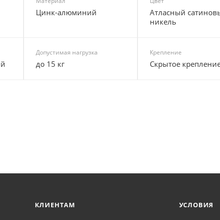
Материал
Цвет
Цинк-алюминий
Атласный сатинов
никель
Допустимая нагрузка
Крепление
ый
до 15 кг
Скрытое креплени
КЛИЕНТАМ
УСЛОВИЯ