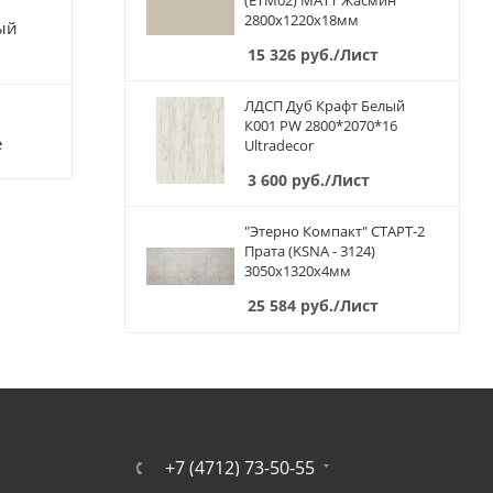
(ETM02) МАТТ Жасмин
2800х1220х18мм
ый
15 326
руб.
/Лист
ЛДСП Дуб Крафт Белый
К001 PW 2800*2070*16
е
Ultradecor
3 600
руб.
/Лист
"Этерно Компакт" СТАРТ-2
Прата (KSNA - 3124)
3050х1320х4мм
25 584
руб.
/Лист
+7 (4712) 73-50-55