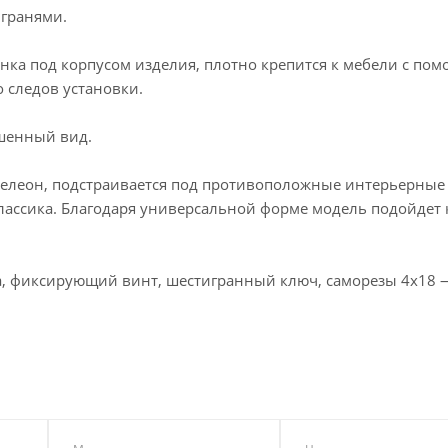
гранями.
ка под корпусом изделия, плотно крепится к мебели с по
о следов установки.
ршенный вид.
мелеон, подстраивается под противоположные интерьерные 
лассика. Благодаря универсальной форме модель подойдет 
ка, фиксирующий винт, шестигранный ключ, саморезы 4х18 