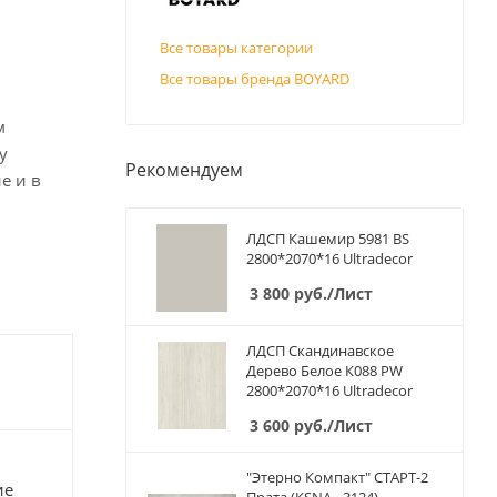
Все товары категории
Все товары бренда BOYARD
м
у
Рекомендуем
е и в
ЛДСП Кашемир 5981 BS
2800*2070*16 Ultradecor
3 800
руб.
/Лист
ЛДСП Скандинавское
Дерево Белое К088 PW
2800*2070*16 Ultradecor
3 600
руб.
/Лист
"Этерно Компакт" СТАРТ-2
ие