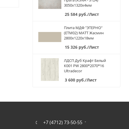
Прата (KSNA - 3124)
3050х1320х4мм
25 584
руб.
/Лист
Плита МДФ "ЭТЕРНО"
(ETM02) МАТТ Жасмин
2800х1220х18мм
15 326
руб.
/Лист
ЛДСП Дуб Крафт Белый
К001 PW 2800*2070*16
Ultradecor
3 600
руб.
/Лист
+7 (4712) 73-50-55