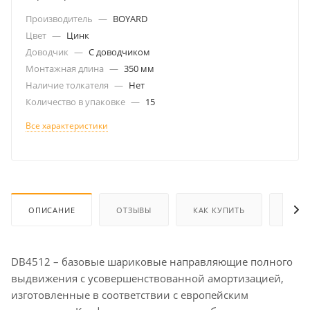
Производитель
—
BOYARD
Цвет
—
Цинк
Доводчик
—
С доводчиком
Монтажная длина
—
350 мм
Наличие толкателя
—
Нет
Количество в упаковке
—
15
Все характеристики
ОПИСАНИЕ
ОТЗЫВЫ
КАК КУПИТЬ
ОПЛА
DB4512 – базовые шариковые направляющие полного
выдвижения с усовершенствованной амортизацией,
изготовленные в соответствии с европейским