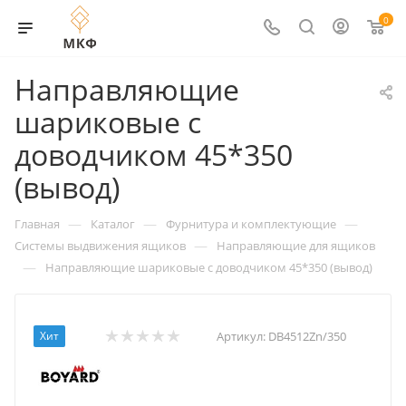
0
Направляющие
шариковые с
доводчиком 45*350
(вывод)
—
—
—
Главная
Каталог
Фурнитура и комплектующие
—
Системы выдвижения ящиков
Направляющие для ящиков
—
Направляющие шариковые с доводчиком 45*350 (вывод)
Хит
Артикул:
DB4512Zn/350