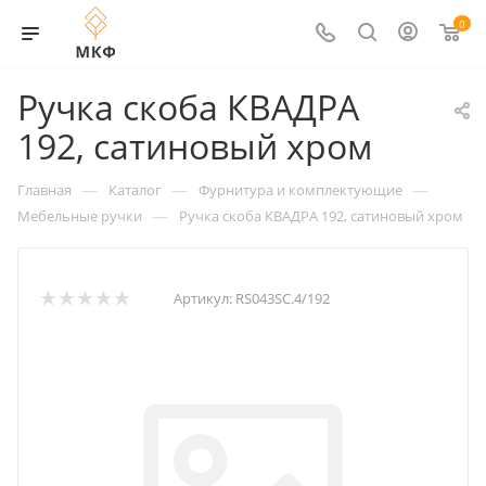
0
Ручка скоба КВАДРА
192, сатиновый хром
—
—
—
Главная
Каталог
Фурнитура и комплектующие
—
Мебельные ручки
Ручка скоба КВАДРА 192, сатиновый хром
Артикул:
RS043SC.4/192