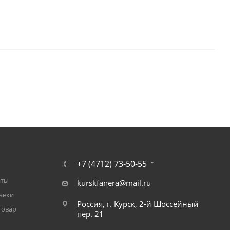
+7 (4712) 73-50-55
аты
kurskfanera@mail.ru
авки
Россия, г. Курск, 2-й Шоссейный
товар
пер. 21