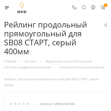
0
Рейлинг продольный
прямоугольный для
SB08 СТАРТ, серый
400мм
—
—
—
Главная
Каталог
Фурнитура и комплектующие
—
Системы выдвижения ящиков
Комплектующие для ящиков
—
Рейлинг продольный прямоугольный для SB08 СТАРТ, серый
400мм
Артикул:
SBR09/GR/400