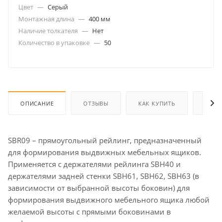
Цвет
—
Серый
Монтажная длина
—
400 мм
Наличие толкателя
—
Нет
Количество в упаковке
—
50
ОПИСАНИЕ
ОТЗЫВЫ
КАК КУПИТЬ
ОПЛА
SBR09 – прямоугольный рейлинг, предназначенный
для формирования выдвижных мебельных ящиков.
Применяется с держателями рейлинга SBH40 и
держателями задней стенки SBH61, SBH62, SBH63 (в
зависимости от выбранной высоты боковин) для
формирования выдвижного мебельного ящика любой
желаемой высоты с прямыми боковинами в