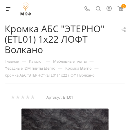
0
Кромка АБС "ЭТЕРНО"
(ETL01) 1х22 ЛОФТ
Волкано
—
—
—
Главная
Каталог
Мебельные плиты
—
—
Фасадные IDM плиты Eterno
Кромка Eterno
Кромка АБС "ЭТЕРНО" (ETL01) 1х22 ЛОФТ Волкано
Артикул:
ETL01