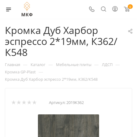
0
Кромка Дуб Харбор
эспрессо 2*19мм, К362/
К548
—
—
—
—
Главная
Каталог
Мебельные плиты
ЛДСП
—
Кромка GP-Plast
Кромка Дуб Харбор эспрессо 2*19мм, К362/К548
Артикул:
2019К362