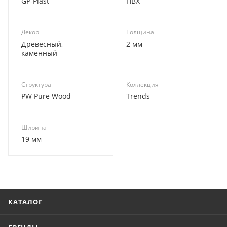
GP-Plast
ПВХ
Декор
Толщина
Древесный,
2 мм
каменный
Структура
Коллекция
PW Pure Wood
Trends
Ширина
19 мм
КАТАЛОГ