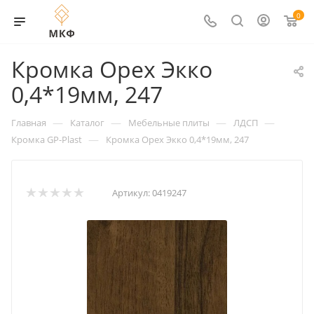
0
Кромка Орех Экко
0,4*19мм, 247
—
—
—
—
Главная
Каталог
Мебельные плиты
ЛДСП
—
Кромка GP-Plast
Кромка Орех Экко 0,4*19мм, 247
Артикул:
0419247