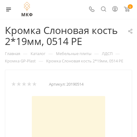
0
Кромка Слоновая кость
2*19мм, 0514 PE
—
—
—
—
Главная
Каталог
Мебельные плиты
ЛДСП
—
Кромка GP-Plast
Кромка Слоновая кость 2*19мм, 0514 PE
Артикул:
20190514