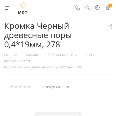
0
Кромка Черный
древесные поры
0,4*19мм, 278
—
—
—
—
Главная
Каталог
Мебельные плиты
ЛДСП
—
Кромка GP-Plast
Кромка Черный древесные поры 0,4*19мм, 278
Артикул:
0419278