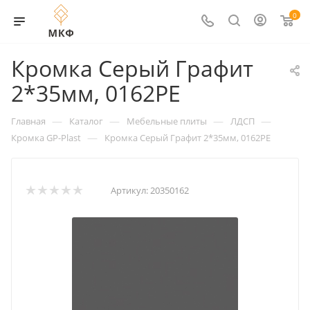
0
Кромка Серый Графит
2*35мм, 0162PE
—
—
—
—
Главная
Каталог
Мебельные плиты
ЛДСП
—
Кромка GP-Plast
Кромка Серый Графит 2*35мм, 0162PE
Артикул:
20350162