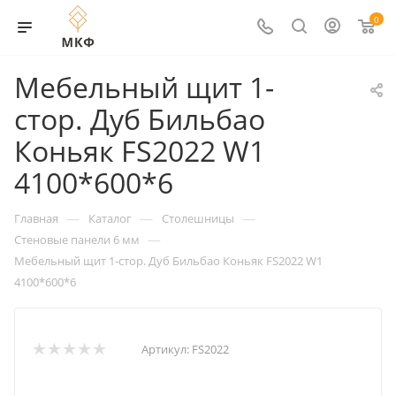
0
Мебельный щит 1-
стор. Дуб Бильбао
Коньяк FS2022 W1
4100*600*6
—
—
—
Главная
Каталог
Столешницы
—
Стеновые панели 6 мм
Мебельный щит 1-стор. Дуб Бильбао Коньяк FS2022 W1
4100*600*6
Артикул:
FS2022