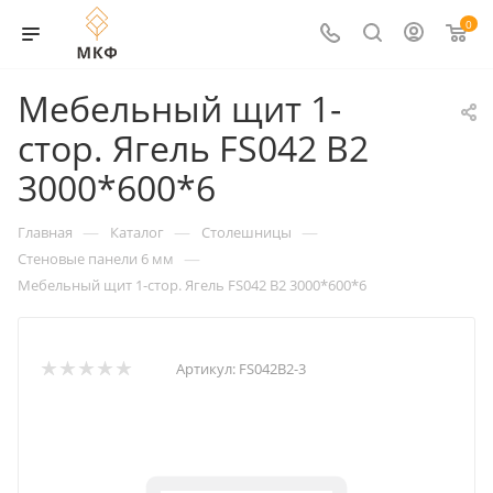
0
Мебельный щит 1-
стор. Ягель FS042 В2
3000*600*6
—
—
—
Главная
Каталог
Столешницы
—
Стеновые панели 6 мм
Мебельный щит 1-стор. Ягель FS042 В2 3000*600*6
Артикул:
FS042В2-3